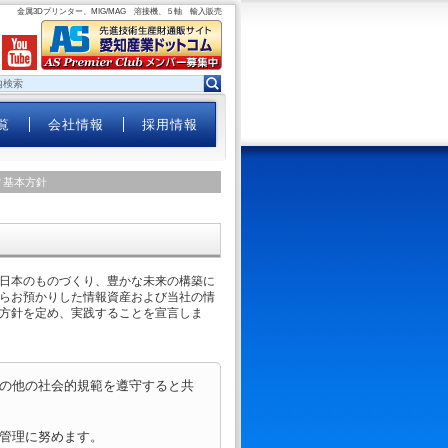
金属3Dプリンター、MIG/MAG 溶接機、５軸 輸入販売
覧
会社情報
採用情報
ィ基本方針
日本のものづくり、豊かな未来の構築に
らお預かりした情報資産および当社の情
方針を定め、実践することを宣言しま
の他の社会的規範を遵守すると共
管理に努めます。