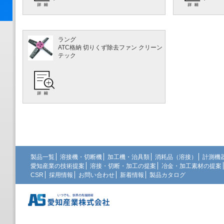
ラング
ATC格納 切りくず除去ファン クリーン
テック
製品一覧
溶接機・切断機
加工機・治具類
消耗品（溶接）
計測機
愛知産業の技術提案
溶接・切断・加工の提案
冶金・加工素材の提案
CSR
採用情報
お問い合わせ
新着情報
製品カタログ