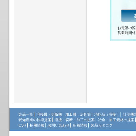
お電話の際
営業時間外
製品一覧
溶接機・切断機
加工機・治具類
消耗品（溶接）
計測機
愛知産業の技術提案
溶接・切断・加工の提案
冶金・加工素材の提案
CSR
採用情報
お問い合わせ
新着情報
製品カタログ