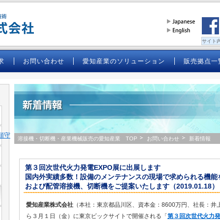
求
お問い合わせ
愛知産業のソリューション
販売拠点一
順守
溶接機・切断機・産業機械販売の愛知産業 TOP
お問い合わせ
新着情報
第３回次世代火力発電EXPO展に出展します
国内外実績多数！設備のメンテナンスの現場で求められる機能
および配管溶接機、切断機をご提案いたします（2019.01.18）
愛知産業株式会社
（本社：東京都品川区、資本金：8600万円、社長：井
ら３月１日（金）に東京ビックサイトで開催される「
第３回次世代火力発