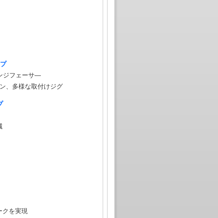
ップ
ランジフェーサ―
シン、多様な取付けジグ
プ
減
ークを実現