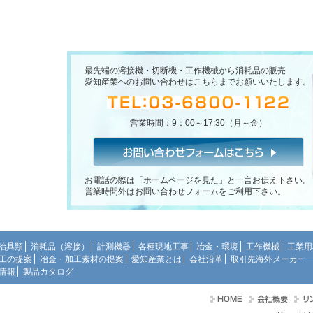
最先端の溶接機・切断機・工作機械から消耗品の販売
愛知産業へのお問い合わせはこちらまでお願いいたします。
営業時間：9：00～17:30（月～金）
お電話の際は「ホームページを見た」と一言お伝え下さい。
営業時間外はお問い合わせフォームをご利用下さい。
治具類
消耗品（溶接）
計測機器
各種現地工事
冶金・環境
工作機械
工業用
工の提案
冶金・加工素材の提案
愛知産業とは
会社沿革
取引先海外メーカー
情報
製品カタログ