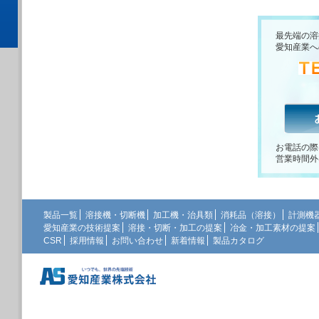
最先端の溶
愛知産業へ
お電話の際
営業時間外
製品一覧
溶接機・切断機
加工機・治具類
消耗品（溶接）
計測機
愛知産業の技術提案
溶接・切断・加工の提案
冶金・加工素材の提案
CSR
採用情報
お問い合わせ
新着情報
製品カタログ