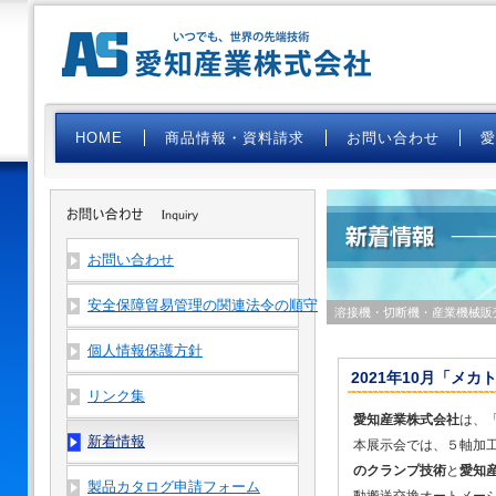
HOME
商品情報・資料請求
お問い合わせ
お問い合わせ
安全保障貿易管理の関連法令の順守
溶接機・切断機・産業機械販
個人情報保護方針
2021年10月「メカ
リンク集
愛知産業株式会社
は、
新着情報
本展示会では、５軸加
のクランプ技術
と
愛知
製品カタログ申請フォーム