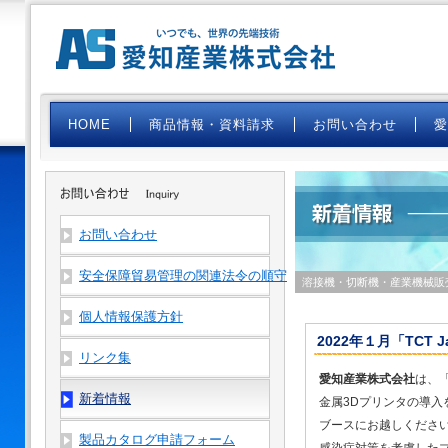
HOME
商品情報・資料請求
お問い合わせ
お問い合わせ
安全保障貿易管理の関連法令の順守
溶接機・切断機・産業機械販
個人情報保護方針
2022年１月「TCT J
リンク集
愛知産業株式会社
は、
新着情報
金属3Dプリンタの導入
ブースにお越しくださ
製品カタログ申請フォーム