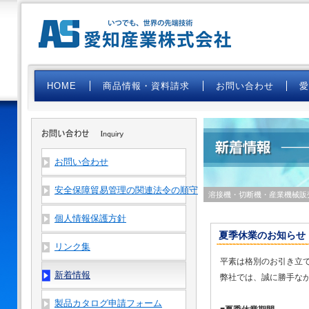
HOME
商品情報・資料請求
お問い合わせ
お問い合わせ
安全保障貿易管理の関連法令の順守
溶接機・切断機・産業機械販
個人情報保護方針
夏季休業のお知らせ（20
リンク集
平素は格別のお引き立
新着情報
弊社では、誠に勝手な
製品カタログ申請フォーム