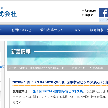
求
お問い合わせ
愛知産業のソリューション
販売拠点一
順守
溶接機・切断機・産業機械販売の愛知産業 TOP
お問い合わせ
新着情報
2026年５月「SPEXA 2026 -第３回 国際宇宙ビジネス展-」に出展
愛知産業
は、「
第３回 SPEXA -[国際] 宇宙ビジネス展
」に出展いたしま
宇宙ビジネスに関するすべてが集まる本展では、当社が取り扱う金属3D
定です。