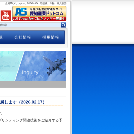
金属3Dプリンター、MIG/MAG 溶接機、５軸 輸入販売
覧
会社情報
採用情報
します（2026.02.17）
す。
プリンティング関連技術をご紹介する予