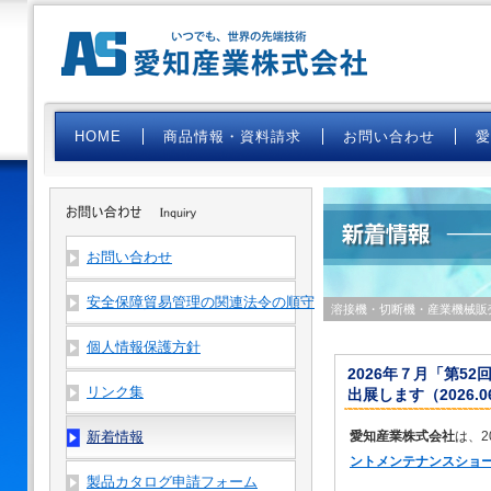
HOME
商品情報・資料請求
お問い合わせ
お問い合わせ
安全保障貿易管理の関連法令の順守
溶接機・切断機・産業機械販
個人情報保護方針
2026年７月「第5
リンク集
出展します（2026.06
新着情報
愛知産業株式会社
は、2
ントメンテナンスショー
製品カタログ申請フォーム