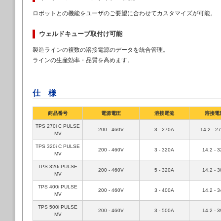
ロボットとの機能をユーザのご要望に合わせてカスタマイズが可能。
ウェルドキューブ取付け可能
製造ラインの複数の溶接電源のデータを統合管理。
ラインの生産効率・品質を高めます。
仕 様
商品番号
電源電圧
溶接電流
溶接電
TPS 270i C PULSE
200 - 460V
3 - 270A
14.2 - 2
MV
TPS 320i C PULSE
200 - 460V
3 - 320A
14.2 - 
MV
TPS 320i PULSE
200 - 460V
5 - 320A
14.2 - 
MV
TPS 400i PULSE
200 - 460V
3 - 400A
14.2 - 
MV
TPS 500i PULSE
200 - 460V
3 - 500A
14.2 - 
MV