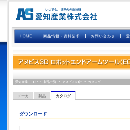
HOME
商品情報・資料請求
お問い合わせ
アヌビス3D ロボットエンドアーム
愛知産業 TOP
製品一覧
アヌビス3D社
カタログ
メーカ
製品
カタログ
ダウンロード