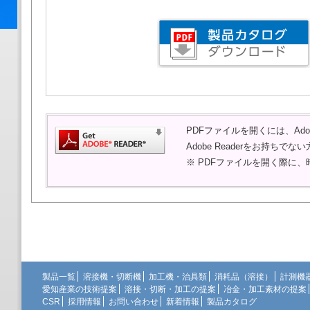
PDFファイルを開くには、Adob
Adobe Readerをお持ち
※ PDFファイルを開く際に
製品一覧
溶接機・切断機
加工機・治具類
消耗品（溶接）
計測機
愛知産業の技術提案
溶接・切断・加工の提案
冶金・加工素材の提案
CSR
採用情報
お問い合わせ
新着情報
製品カタログ