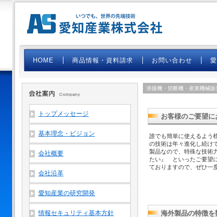
HOME
商品情報・資料請求
お問い合わせ
溶接機・切断機・産業機械販
トップメッセージ
お客様のご要望に
基本理念・ビジョン
誰でも簡単に使えるよう
の技術は年々進化し続け
製品なので、特殊な技術
会社概要
たい』 といったご要望
ておりますので、ぜひ一
会社沿革
愛知産業の研究開発
情報セキュリティ基本方針
海外製品の特徴を