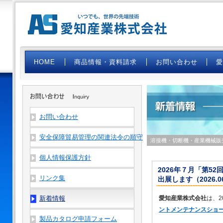
HOME
商品情報・資料請求
お問い合わせ
お問い合わせ
安全保障貿易管理の関連法令の順守
溶接機・切断機・産業機械販
個人情報保護方針
2026年７月「第5
リンク集
出展します（2026.06
新着情報
愛知産業株式会社
は、2
ントメンテナンスショー
製品カタログ申請フォーム