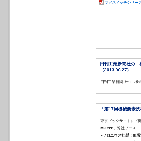
マグスイッチシリー
2023/12/20
2024年４月24
ングショー」に出
2023/12/20
2024年４月10
代3Dプリンタ展
2023/12/20
2024年２月2
ートエネルギーW
2023/12/20
日刊工業新聞社の「
2024年１月31
（2013.06.27）
2024」に出展し
2023/12/15
日刊工業新聞社の「機械
英国WAAM3D社製
2023/10/24
2023年10月2
た最新溶接ビード
「第17回機械要素技術
2023/08/02
夏季休業のお知ら
東京ビックサイトにて
2023/07/21
M-Tech
」弊社ブース
2023年11月2
づくりワールド 
●
フロニウス社製：仮想