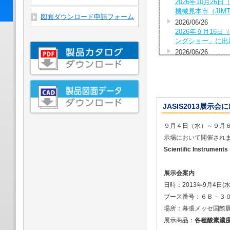
2026年10月2
機械見本市（JIM
図面ダウンロード申請フォーム
2026/06/26
2026年９月16
ングショー」に出
2026/06/26
2026年７月15
テナンスショー（
2026/05/18
2026年５月27日
国際宇宙ビジネス展
JASIS2013展示会に
ECONOMY」に
2026/04/24
９月４日（水）～９月
2026年度 第1
示場において開催され
2026/04/03
Scientific Instruments
2026年度 第1
2026/02/17
2026年６月「ロ
展示会案内
2026/02/17
日時：2013年9月4日(水
2026年５月27日
ブース番号：６Ｂ－３
国際宇宙ビジネス
場所：幕張メッセ国際展
2026/02/17
展示商品：
各種酸素濃
2026年４月「次