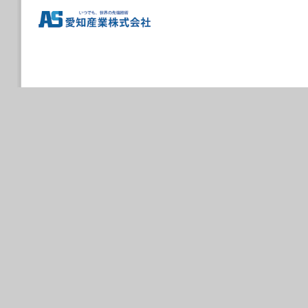
有力業界紙の「生
ツラング社の５軸
2019/06/21
６月19日より開催
しました。多くの
わについては担当
2019/06/10
締め切り迫る！ 
ン社訪問ツアー開
2019/05/21
６月20日（木）1
（株）専務取締役 
会議室で講演を致
→
セミナープロ
→
愛知産業の金属
2019/05/06
６月19日より北九
西日本」の出展致
2019/05/01
５月１日付けで情
2019/04/20
４月17日から1
た。