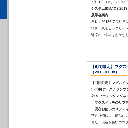
7月31日（水）～8月
2024/12/20
年末年始休業のお
システム展MACS 2013
2024/12/20
展示会案内
2025年１月「TC
日時：2013年7月31日(
2024/10/26
場所：東京ビッグサイト
2024年12月5
皆様のご来場をお待ち
2024/10/25
2024年12月「
2024/09/08
2024年11月「
2024/09/08
2024年11月Additi
【期間限定】マグス
2024/08/21
（2013.07.08）
故 井上 裕之「
2024/08/01
【期間限定】
マグスイ
８月20日臨時休
①
溶接アースクランプ
2024/07/30
②
リフティングマグネ
夏季休業のお知ら
マグスイッチのリフ
2024/07/26
現在お使いのリフテ
代表取締役会長 
下取り価格は、商品に
2024/06/30
［訃報］代表取締
また、現在お使いのマ