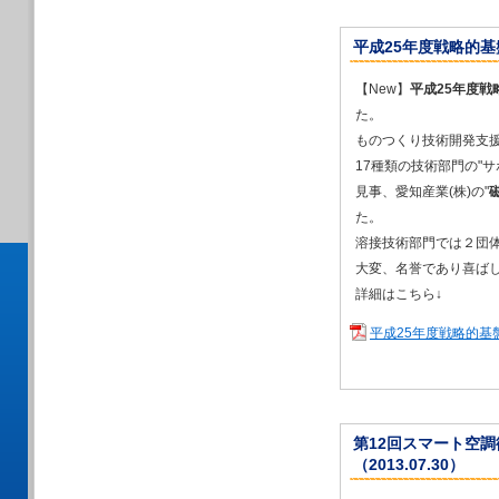
2025/08/25
2025年９月25
ォームネクスト ア
平成25年度戦略的基
2025/08/05
夏季休業のお知ら
【New】
平成25年度
2025/05/05
た。
2025年７月「第
ものつくり技術開発支
内）」に出展しま
17種類の技術部門の"
2025/05/05
見事、愛知産業(株)の"
2025年７月 「M
た。
2025/03/03
溶接技術部門では２団
2025/03/03
2025年３月 「
大変、名誉であり喜ば
2025/02/16
詳細はこちら↓
2025年４月「次
出展します
平成25年度戦略的基
2025/01/18
2025年３月「第
2025/01/15
2024年12月 
した
第12回スマート空調衛
（2013.07.30）
2025/01/03
2025年２月「風力