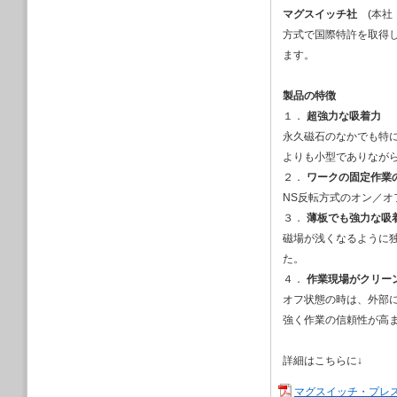
「第３回 関西次
マグスイッチ社
(本社
2021/08/03
方式で国際特許を取得
夏季休業のお知ら
ます。
2021/07/20
モールドジェット
製品の特徴
の総代理店契約を
１．
超強力な吸着力
2021/04/21
弊社が東京商工会議所の「
永久磁石のなかでも特
掲載されました
よりも小型でありなが
2021/02/19
２．
ワークの固定作業
2021年４月７
NS反転方式のオン／
ルド「第３回名古
３．
薄板でも強力な吸
2021/02/18
磁場が浅くなるように
2021年３月３
EXPO」に出展し
た。
2020/12/31
４．
作業現場がクリー
AM用小型アトマイザー
オフ状態の時は、外部
the future」を
強く作業の信頼性が高
2020/12/15
2021年２月３
パビリオン内に出
詳細はこちらに↓
2020/12/14
マグスイッチ・プレ
2021年２月３