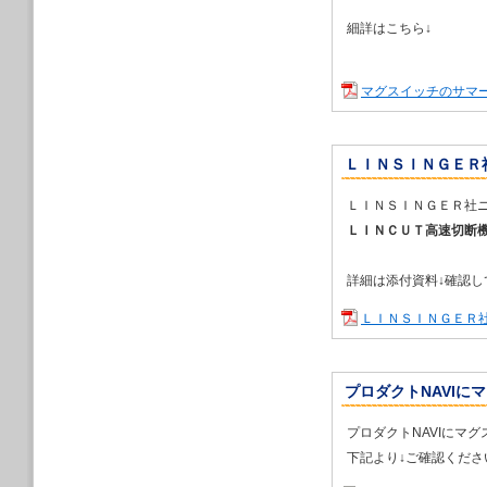
2024/06/13
2024年７月４日
細詳はこちら↓
ボットテクノロジ
2024/06/03
2024年７月24
マグスイッチのサマ
テナンスショー」
2024/05/30
2024年６月19
ＬＩＮＳＩＮＧＥＲ社
セミナーを開催し
2024/05/29
ＬＩＮＳＩＮＧＥＲ社
溶接管理モニター 
ＬＩＮＣＵＴ高速切断
2024/05/07
2024年６月19
［東京］2024」
詳細は添付資料↓確認し
2024/03/31
第９回 ものづく
ＬＩＮＳＩＮＧＥＲ
2024/03/31
第６回 名古屋次世
を紹介いたします
プロダクトNAVIにマ
2023/12/20
年末年始休業のお
プロダクトNAVIにマ
2023/12/20
下記より↓ご確認くださ
2024年４月24
ングショー」内A