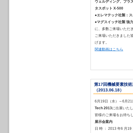
2023/07/21
ウェルディング、プラズ
2023年11月2
タスポット X-500
展」に出展します
●
エレマテック社製：スポット
2023/07/21
●
マグスイッチ社製 強
2023年10月1
ャパン2023」に
に、多数ご来場いただ
2023/07/21
ご来場いただきました
2023年９月2
げます。
ストフォーラム東京（F
関連動画はこちら
2023/05/02
2023年５月1
2023/03/23
2023年６月21
ンタ展」に出展し
2023/02/24
第17回機械要素技術展 
ステーレ（Steh
（2013.06.18）
2023/02/15
2023年４月 ハ
6月19日（水）～6月
2023/01/19
Tech 2013
に出展いた
2023年４月12
皆様のご来場をお待ち
衛生システム展示（
展示会案内
2022/01/19
2023年４月12
日 時 ： 2013 年6 月1
代3Dプリンタ展