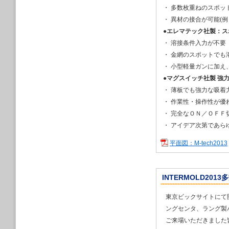
2020/06/03
・ 多数枚重ねのスポッ
医療従事者の皆さ
・ 異材の接合が可能(例
2020/06/01
●
エレマテック社製：スポット
日刊工業新聞（５
・ 溶接条件入力が不要
（外部サイトに飛
・ 金網のスポットでも
2020/05/22
５月27日（水）
・ 小型軽量ガンに加え
2020/05/01
●
マグスイッチ社製 強
臨時休業（５月）
・ 薄板でも強力な吸着
2020/05/01
・ 作業性・操作性が優
名古屋次世代3D
・ 完全なＯＮ／ＯＦＦ
2020/04/08
・ アイデア次第であら
臨時休業（４月）
2020/04/07
平面図：M-tech2013
新型コロナウィル
2020/03/17
名古屋次世代3D
INTERMOLD201
2020/03/11
2019年度（第5
東京ビックサイトにて
弊社の『 磁気駆動
選ばれました
ングセンタ、ラング製
ご来場いただきました
→
日本溶接協会