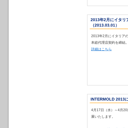
2020/03/11
新型コロナウイル
2020/03/05
2013年2月にイ
４月15日から開
（2013.03.01）
専務が特別講演を
また、17日11
→
特別講演のプ
2013年2月にイタリ
2020/02/23
本総代理店契約を締結
2020年４月名
詳細はこちら
2020/02/20
展示会出展中止の
2020/02/07
ハームレ社及びラ
2020/01/28
２月26日（水）
出展します
2020/01/21
２月26日（水）
INTERMOLD 20
２回次世代3Dプ
2019/12/26
4月17日（水）～4月
全社員を対象とし
展いたします。
2019/12/21
来る２月５日より