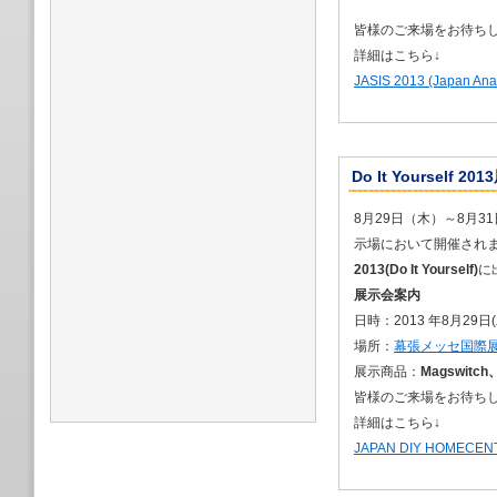
出展します
2026/02/17
皆様のご来場をお待ち
2026年３月「風力
詳細はこちら↓
2026/01/29
JASIS 2013 (Japan Ana
2026年１月 
した
2025/12/22
2026年１月28日
リンティング & 
Do It Yourself
2025/12/17
8月29日（木）～8月
年末年始休業のお
2025/11/11
示場において開催され
2025年12月３
2013(Do It Yourself)
に
展」に出展します
展示会案内
2025/08/25
日時：2013 年8月29日
2025年10月2
場所：
幕張メッセ国際展
ャパン 2025」
展示商品：
2025/08/25
Magswit
2025年10月1
皆様のご来場をお待ち
2025」に出展し
詳細はこちら↓
2025/08/25
JAPAN DIY HOMECENTE
2025年10月１
大阪」に出展しま