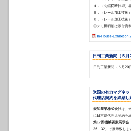
４．（丸鋸切断技術）非
2021/12/14
2022年３月16
５．（レール加工技術）
展」に出展します
６．（レール加工技術）
2021/12/14
◎デモ機明細は添付資
2022年３月９日
展」に出展します
In-House-Exhibition 
2021/12/14
2022年１月2
TOKYO 2022
日刊工業新聞（５月2
2021/12/14
2022年１月26日
日刊工業新聞（５月20
出展します
2021/11/30
ドイツ ラング社が
得な情報が届きま
2021/09/16
米国の有力マグネット
2021年10月2
代理店契約を締結し販売
ャパン2021」に
2021/09/16
愛知産業株式会社
は、
2021年10月1
に日本総代理店契約を
2021」に出展し
第17回機械要素展示会
2021/09/16
36－32）で展示致しま
2021年10月