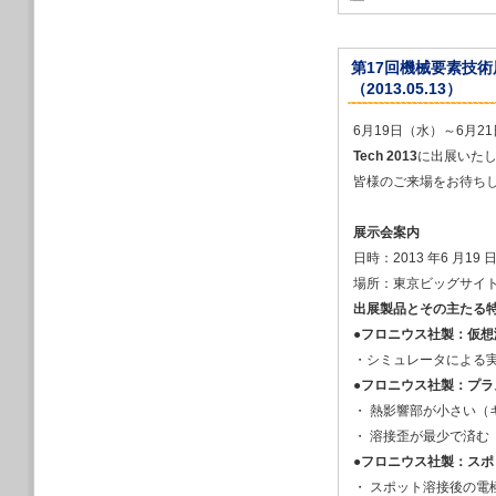
回次世代3Dプリ
2020/12/14
２月３日から開催
第17回機械要素技術展
務が特別講演を行
（2013.05.13）
（外部サイトに飛
2020/11/01
6月19日（水）～6月
ハームレ社 ５軸
Tech 2013
に出展いた
3Dプリンタ
皆様のご来場をお待ち
愛知産業は、JIMTO
2020/09/15
不可能を可能に - Aichi
展示会案内
愛知産業はアディ
日時：2013 年6 月19 日
提供します
場所：東京ビッグサイト：
2020年９月フォ
出展製品とその主たる
2020/08/17
９月９日から開催
●
フロニウス社製：仮想
金安専務が特別講
・シミュレータによる
2020/08/07
●
フロニウス社製：プラ
夏季休業のお知ら
・ 熱影響部が小さい（
2020/08/01
・ 溶接歪が最少で済む
2020年９月名
●
フロニウス社製：スポッ
2020/07/17
「パートナーシッ
・ スポット溶接後の電