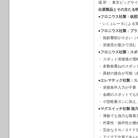
場 所 ： 東京ビッグサイト
2022/01/19
出展製品とその主たる
2023年３月1
●
フロニウス社製：仮想
エネルギーWeek
・シミュレータによる
2023/01/10
ハイパーサーム社
●
フロニウス社製：プラ
2022/12/15
・ 熱影響部が小さい（
年末年始休業のお
・ 溶接歪が最少で済む
2022/12/15
●
フロニウス社製：スポッ
ロボット導入に関
・ スポット溶接後の電
2022/12/04
・ 多数枚重ねのスポッ
2023年２月１日
出展します
・ 異材の接合が可能（
2022/12/02
●
エレマテック社製：スポット
2022年12月1
・ 溶接条件入力が不要
スEXPO」に出展
・ 金網のスポットでも
2022/09/14
・ 小型軽量ガンに加え
2022年12月７
テナンスショー」
●
マグスイッチ社製 強
2022/09/14
・ 薄板でも強力な吸着
2022年11月８
・ 作業性・操作性が優
機械見本市（JIMTOF
・ 完全なＯＮ／ＯＦＦ
2022/09/14
・ アイデア次第であら