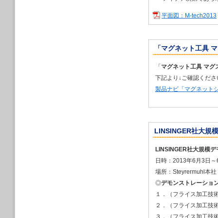
2022年11月８
機械見本市（JIM
平面図：M-tech2013
2022/09/12
2022年10月
2022」に出展し
「マグネット工具 マ
2022/09/12
2022年10月５
プリンタ展」に出
「
マグネット工具 マグ
2022/09/12
下記より↓ご確認くださ
2022年９月2
製品ナビ「マグネット
ストフォーラム東京（F
2022/07/22
夏季休業のお知ら
2022/04/05
LINSINGER社大規模デ
2022年４月13
代3Dプリンタ展
LINSINGER社大規模
2021/12/28
日時：2013年6月3日～
年末年始休業のお
場所：Steyrermuhl本社（
2021/12/14
2022年３月1
◎
デモンストレーショ
Week」に出展し
１．（フライス加工技術
2021/12/14
２．（フライス加工技術
2022年３月1
３．（フライス加工技
展します