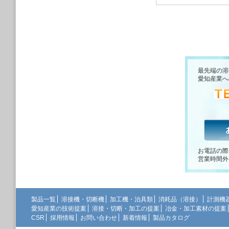
2019/09/17
10月23日から
す
５軸を使い倒せ!
たラングのクラン
ご提案します
2019/08/30
最先端の溶
オーストリア リン
愛知産業へ
2019/08/08
夏季休業のお知ら
2019/07/23
弊社は、
日本工作
2019/07/18
スイス工作機械メ
2019/07/18
お電話の際
高校生・高専生を
営業時間外
ータ協会主催「ロ
本部にて開催され
2019/07/10
弊社はFA・ロボ
製品一覧
溶接機・切断機
加工機・治具類
消耗品（溶接）
計測機
2019/07/08
愛知産業の技術提案
溶接・切断・加工の提案
冶金・加工素材の提案
2019ウェルディ
CSR
採用情報
お問い合わせ
新着情報
製品カタログ
2019/07/01