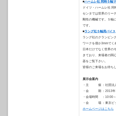
■
ハームレ社 同時５軸
工業技術見本市テ
ドイツ・ハームレ社 同
2019/12/21
国際ロボット展は
センタでは世界のリー
ございました
剛性の機械です。５軸
頂いたお問い合わ
です。
2019/12/09
■
ラング社５軸用バイス
年末年始休暇のお
ラング社のクランピン
2019/12/09
ワークを僅か3mmで
金属3Dセミナー
2019/11/29
日本だけでなく世界の
12月18日から東
きており、来場者の関
プッシュ・コープ
器をご覧下さい。
ッチ社のワークを
皆様のご来場をお待ち
2019/10/05
金属3Dセミナー
展示会案内
2019/10/28
先週名古屋で開催
・主 催 ：社団法人
にご来場頂き有り
・会 期 ：2013年４
会期中に頂きまし
・会場時間 ：10:00～1
2019/10/23
・会 場 ：東京ビ
多軸自動旋盤のス
ホームページはこちら
2019/09/30
九州営業所を開設